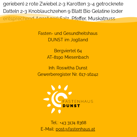
gerieben) 2 rote Zwiebel 2-3 Karotten 3-4 getrocknete
Datteln 2-3 Knoblauchzehen 9 Blatt Bio Gelatine (oder
entsprechend AgarAgar) Salz, Pfeffer, Muskatnuss
Fasten- und Gesundheitshaus
DUNST im Joglland
Bergviertel 64
AT-8190 Miesenbach
Inh. Roswitha Dunst
Gewerberegister Nr. 617-16242
Tel.: +43 3174 8368
E-Mail:
post@fastenhaus.at