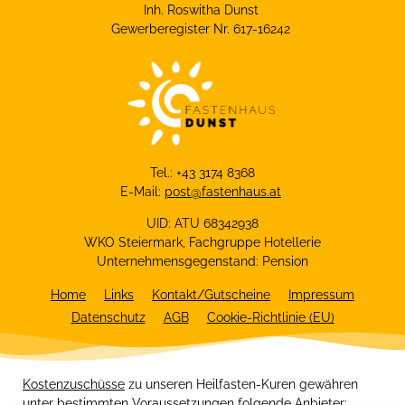
Inh. Roswitha Dunst
Gewerberegister Nr. 617-16242
Tel.: +43 3174 8368
E-Mail:
post@fastenhaus.at
UID: ATU 68342938
WKO Steiermark, Fachgruppe Hotellerie
Unternehmensgegenstand: Pension
Home
Links
Kontakt/Gutscheine
Impressum
Datenschutz
AGB
Cookie-Richtlinie (EU)
Kostenzuschüsse
zu unseren Heilfasten-Kuren gewähren
unter bestimmten Voraussetzungen folgende Anbieter: